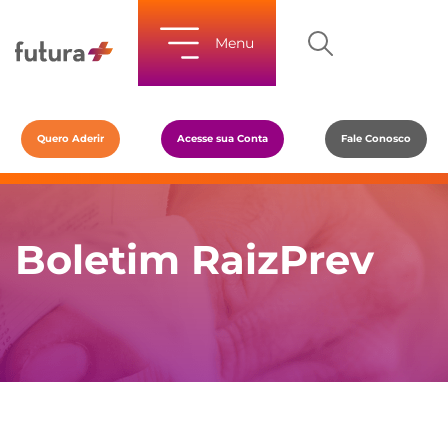
Menu
Quero Aderir
Acesse sua Conta
Fale Conosco
Boletim RaizPrev