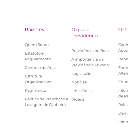
RaizPrev
O que é
O P
Previdencia
Quem Somos
Conh
Apos
Previdência no Brasil
Estatuto e
Regulamento
Bene
A importância da
Previdência Privada
Controle de Atas
Form
Alter
Legislação
Estrutura
Organizacional
Educ
Notícias
Regimento
Info
Links úteis
de R
Política de Prevenção a
Vídeos
Lavagem de Dinheiro
Relat
Demo
Infor