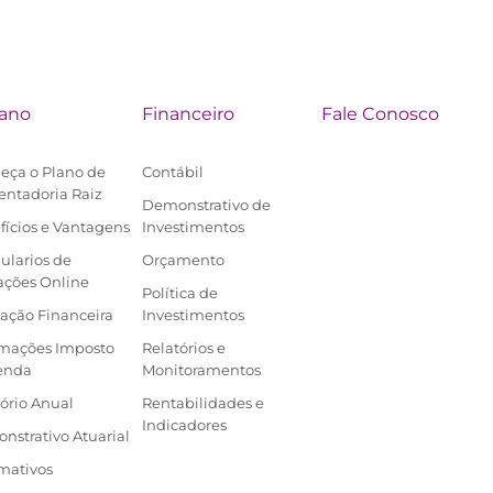
lano
Financeiro
Fale Conosco
eça o Plano de
Contábil
entadoria Raiz
Demonstrativo de
fícios e Vantagens
Investimentos
ularios de
Orçamento
ações Online
Política de
ação Financeira
Investimentos
rmações Imposto
Relatórios e
enda
Monitoramentos
ório Anual
Rentabilidades e
Indicadores
nstrativo Atuarial
mativos