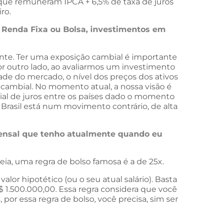
o que remuneram IPCA + 6,5% de taxa de juros
ro.
m Renda Fixa ou Bolsa, investimentos em
ente. Ter uma exposição cambial é importante
Por outro lado, ao avaliarmos um investimento
ade do mercado, o nível dos preços dos ativos
o cambial. No momento atual, a nossa visão é
ial de juros entre os países dado o momento
o Brasil está num movimento contrário, de alta
mensal que tenho atualmente quando eu
eia, uma regra de bolso famosa é a de 25x.
or hipotético (ou o seu atual salário). Basta
 R$ 1.500.000,00. Essa regra considera que você
por essa regra de bolso, você precisa, sim ser