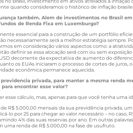
os no Brasil, investimento em ativos atrelados a inflaçã
ente quando consideramos o histórico de inflação brasilei
segurança também. Alem de investimentos no Brasil e
 Fundos de Renda Fixa em Luxemburgo?
nente essencial para a construção de um portfólio efici
ém não necessariamente será a melhor estratégia sempre. 
armos em consideração vários aspectos como: a atrativid
 então definir se essa alocação será com ou sem exposiçã
ao USD decorrente da expectativa de aumento do diferenc
quanto os EUAs iniciaram o processo de cortes de juros, 
tividade econômica permanece aquecida.
em previdencia privada, para manter a mesma renda 
para encontrar esse valor?
er esse cálculo, mas, apenas para que você tenha uma id
 R$ 5.000,00 mensais da sua previdência privada, um val
licá-lo por 25 para chegar ao valor necessário – no caso,
mindo 4% das suas reservas por ano. Em outras palavras, 
om uma renda de R$ 5.000,00 na fase de usufruto.