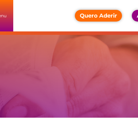
Quero Aderir
enu