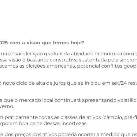
025 com a visão que temos hoje?
uma desaceleração gradual da atividade econômica com o
ssa visão é bastante construtiva sustentada pela sincron
amos as eleições americanas, potencial conflitos geopo
 o novo ciclo de alta de juros que se iniciou em set/24 r
s que o mercado local continuará apresentando volatili
verno.
raticamente todas as classes de ativos (câmbio, pré-fixa
orporam boa parte dessas incertezas.
nte dos preços dos ativos poderia ocorrer a medida qu