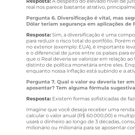
Resposta:
A despeito do elevado nível de jur
real nos parece bastante atrativo, principalm
Pergunta 6. Diversificação é vital, mas 
Dólar teriam segurança em aplicações de
Resposta:
Sim, a diversificação é uma compo
para reduzir o risco total do portfólio. Por
no exterior (exemplo: EUA), é importante lev
e o diferencial de juros entre os países para
que o Real deveria se valorizar em relação 
distinto de política monetária entre eles. En
enquanto nossa inflação está subindo e a a
Pergunta 7. Qual o valor eu deveria ter 
aposentar? Tem alguma fórmula sugestiva 
Resposta:
Existem formas sofisticadas de faz
Imagine que você deseja receber uma renda de
calcular o valor anual (R$ 60.000,00) e multip
usará o dinheiro ao longo de 3 décadas, consu
milionário ou milionária para se aposentar c