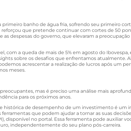
eu primeiro banho de água fria, sofrendo seu primeiro co
al reforçou que pretende continuar com cortes de 50 pont
e as despesas do governo, que elevaram a preocupação d
vel, com a queda de mais de 5% em agosto do Ibovespa, e
nsights sobre os desafios que enfrentamos atualmente. Al
 podemos acrescentar a realização de lucros após um perí
mos meses.
preocupantes, mas é preciso uma análise mais aprofundad
dência para os próximos anos.
rie histórica de desempenho de um investimento é um in
as ferramentas que podem ajudar a tornar as suas decisõe
I), disponível no portal. Essa ferramenta pode auxiliar v
turo, independentemente do seu plano pós-carreira.