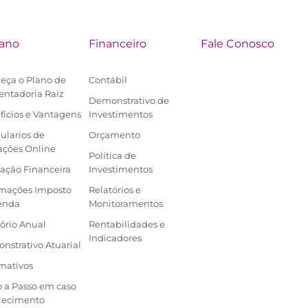
lano
Financeiro
Fale Conosco
eça o Plano de
Contábil
entadoria Raiz
Demonstrativo de
fícios e Vantagens
Investimentos
ularios de
Orçamento
ações Online
Política de
ação Financeira
Investimentos
rmações Imposto
Relatórios e
enda
Monitoramentos
ório Anual
Rentabilidades e
Indicadores
nstrativo Atuarial
mativos
o a Passo em caso
alecimento