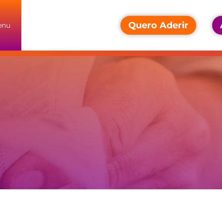
Quero Aderir
enu