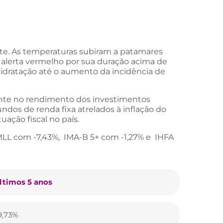
ste. As temperaturas subiram a patamares
 alerta vermelho por sua duração acima de
esidratação até o aumento da incidência de
ente no rendimento dos investimentos
ndos de renda fixa atrelados à inflação do
ação fiscal no país.
MLL com -7,43%, IMA-B 5+ com -1,27% e IHFA
ltimos 5 anos
9,73%