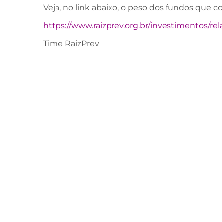
Veja, no link abaixo, o peso dos fundos que c
https://www.raizprev.org.br/investimentos/re
Time RaizPrev