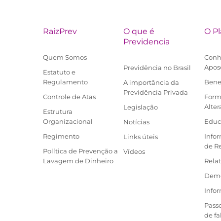
RaizPrev
O que é
O P
Previdencia
Quem Somos
Conh
Apos
Previdência no Brasil
Estatuto e
Regulamento
Bene
A importância da
Previdência Privada
Controle de Atas
Form
Alter
Legislação
Estrutura
Organizacional
Educ
Notícias
Regimento
Info
Links úteis
de R
Política de Prevenção a
Vídeos
Lavagem de Dinheiro
Relat
Demo
Infor
Pass
de f