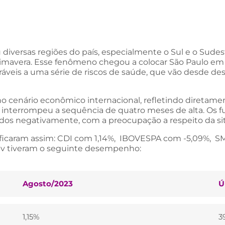
 diversas regiões do país, especialmente o Sul e o Sude
primavera. Esse fenômeno chegou a colocar São Paulo em
eráveis a uma série de riscos de saúde, que vão desde d
o cenário econômico internacional, refletindo diretam
, interrompeu a sequência de quatro meses de alta. Os fu
os negativamente, com a preocupação a respeito da situ
 ficaram assim: CDI com 1,14%, IBOVESPA com -5,09%, S
rev tiveram o seguinte desempenho:
Agosto/2023
Ú
1,15%
3