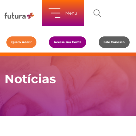
Menu
Quero Aderir
Acesse sua Conta
Fale Conosco
Notícias