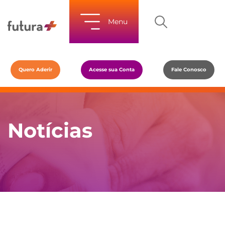
Menu
Quero Aderir
Acesse sua Conta
Fale Conosco
Notícias