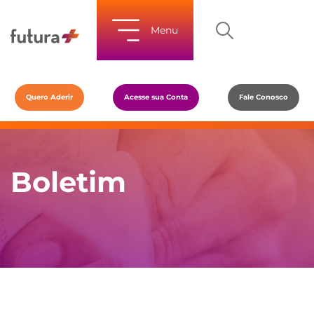
Menu
Quero Aderir
Acesse sua Conta
Fale Conosco
Boletim