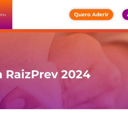
Quero Aderir
enu
m RaizPrev 2024