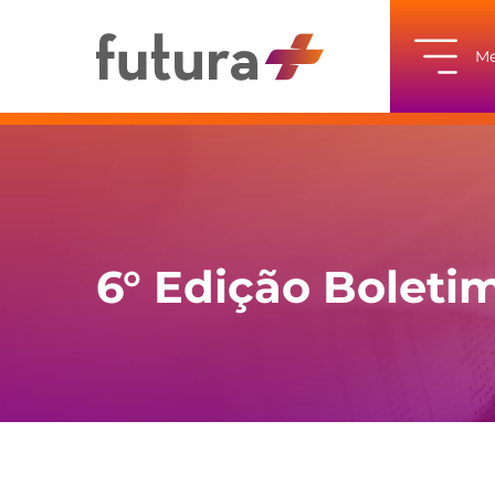
M
6° Edição Boleti